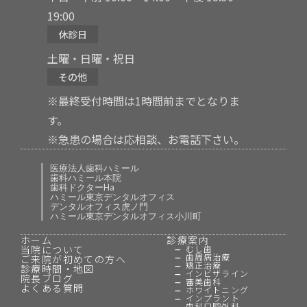
19:00
休診日
土曜・日曜・祝日
その他
※最終受付時間は1時間前までとなりま
す。
※急患の場合は応相談、お電話下さい。
医療法人歯科ハミール
歯科ハミール本院
歯科ドクターHa
ハミール東京デンタルオフィス
デンタルオフィス虎ノ門
ハミール東京デンタルオフィス小川町
ホーム
診療案内
当院について
むし歯
歯周病治療
ご来院が初めての方へ
矯正治療
診療時間・地図
インビザライン
院長ブログ
審美歯科
よくある質問
ホワイトニング
インプラント
歯科口腔外科