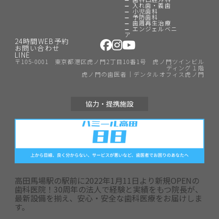
入れ歯・義歯
小児歯科
予防歯科
歯周再生治療
エンジェルベニ
ア
24時間WEB予約
お問い合わせ
LINE
〒105-0001 東京都港区虎ノ門2丁目10番1号 虎ノ門ツインビル
ディング１階
虎ノ門の歯医者｜デンタルオフィス虎ノ門
協力・提携施設
高田馬場駅の駅前に2022年1月11日より新規OPENの
歯科医院！30周年の法人で経験と実績をもつ院長が、
最新設備を揃え、安心・安全な歯科医療をお届けしま
す。