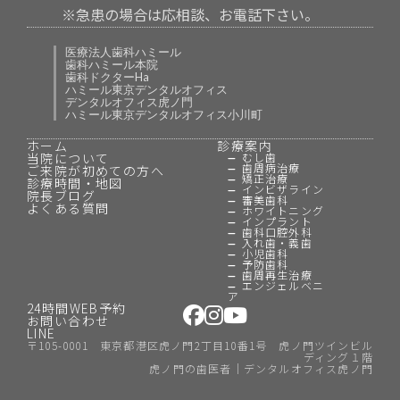
※急患の場合は応相談、お電話下さい。
医療法人歯科ハミール
歯科ハミール本院
歯科ドクターHa
ハミール東京デンタルオフィス
デンタルオフィス虎ノ門
ハミール東京デンタルオフィス小川町
ホーム
診療案内
当院について
むし歯
歯周病治療
ご来院が初めての方へ
矯正治療
診療時間・地図
インビザライン
院長ブログ
審美歯科
よくある質問
ホワイトニング
インプラント
歯科口腔外科
入れ歯・義歯
小児歯科
予防歯科
歯周再生治療
エンジェルベニ
ア
24時間WEB予約
お問い合わせ
LINE
〒105-0001 東京都港区虎ノ門2丁目10番1号 虎ノ門ツインビル
ディング１階
虎ノ門の歯医者｜デンタルオフィス虎ノ門