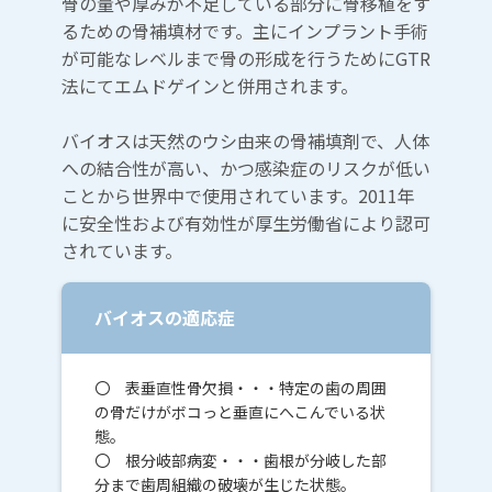
骨の量や厚みが不足している部分に骨移植をす
るための骨補填材です。主にインプラント手術
が可能なレベルまで骨の形成を行うためにGTR
法にてエムドゲインと併用されます。
バイオスは天然のウシ由来の骨補填剤で、人体
への結合性が高い、かつ感染症のリスクが低い
ことから世界中で使用されています。2011年
に安全性および有効性が厚生労働省により認可
されています。
バイオスの適応症
〇 表垂直性骨欠損・・・特定の歯の周囲
の骨だけがボコっと垂直にへこんでいる状
態。
〇 根分岐部病変・・・歯根が分岐した部
分まで歯周組織の破壊が生じた状態。