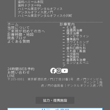
歯科ハミール本院
歯科ドクターHa
ハミール東京デンタルオフィス
デンタルオフィス虎ノ門
ハミール東京デンタルオフィス小川町
ホーム
診療案内
当院について
むし歯
歯周病治療
ご来院が初めての方へ
矯正治療
診療時間・地図
インビザライン
院長ブログ
審美歯科
よくある質問
ホワイトニング
インプラント
歯科口腔外科
入れ歯・義歯
小児歯科
予防歯科
歯周再生治療
エンジェルベニ
ア
24時間WEB予約
お問い合わせ
LINE
〒105-0001 東京都港区虎ノ門2丁目10番1号 虎ノ門ツインビル
ディング１階
虎ノ門の歯医者｜デンタルオフィス虎ノ門
協力・提携施設