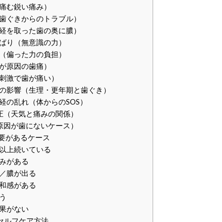
痛む鋭い痛み）
歯ぐきからのトラブル）
経を取った歯の奥に膿）
ばり（無意識の力）
（偏った力の負担）
が原因の歯痛）
刺激で歯が痛い）
の影響（生理・更年期と歯ぐき）
経の乱れ（体からのSOS）
圧（天気と痛みの関係）
原因が歯にないケース）
要があるケース
以上続いている
みがある
／膿が出る
和感がある
う
果がない
セルフケア方法