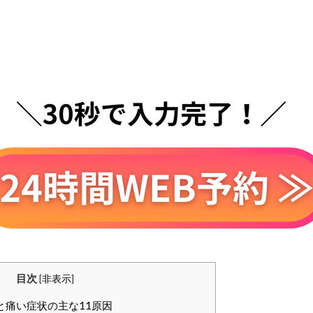
目次
[
非表示
]
と痛い症状の主な11原因