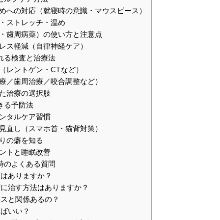
めへの対応（就寝時の意識・マウスピース）
・ストレッチ・温め
・歯周病薬）の使い方と注意点
レス軽減（自律神経ケア）
れる検査と治療法
（レントゲン・CTなど）
療／歯周治療／咬合調整など）
た治療の選択肢
きる予防法
ンタルケア習慣
見直し（スマホ首・猫背対策）
りの癖を知る
ントと睡眠改善
時のよくある質問
とはありますか？
ずに治す方法はありますか？
レスと関係あるの？
ればいい？