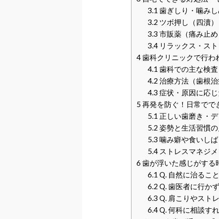
3.1
歯ぎしり・噛みし
3.2
ツボ押し（四瀆）
3.3
市販薬（痛み止め
3.4
リラックス・スト
4
歯科クリニックで行わ
4.1
歯科での主な検査
4.2
治療方法（歯根治
4.3
症状・原因に応じ
5
再発を防ぐ！日常でで
5.1
正しい歯磨き・デ
5.2
姿勢と生活習慣の
5.3
噛み癖や食いしば
5.4
ストレスマネジメ
6
歯が浮いた感じがする
6.1
Q. 自然に治るこ
6.2
Q. 歯医者に行か
6.3
Q. 肩こりやスト
6.4
Q. 何科に相談す