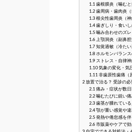
1.1
歯根膜炎（噛むと
1.2
歯周病・歯肉炎（
1.3
根尖性歯周炎（神
1.4
歯ぎしり・食いし
1.5
噛み合わせのズレ
1.6
上顎洞炎（副鼻腔
1.7
知覚過敏（冷たい
1.8
ホルモンバランス
1.9
ストレス・自律神
1.10
気象の変化・気
1.11
非歯原性歯痛（
2
放置で治る？ 受診の必
2.1
痛み・症状が数日
2.2
噛むたびに鋭い痛
2.3
歯茎が腫れている
2.4
顎が重い感覚や違
2.5
発熱や倦怠感を伴
2.6
市販薬やケアで効
3
自宅でできる対処法・