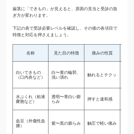
歯茎に「できもの」が見えると、原因の見当と受診の急
ぎ方が変わります。
下記の表で受診必要レベルを確認し、その後の各項目で
特徴と対応を押さえましょう。
名称
見た目の特徴
痛みの性質
受
経過
白いできもの
白〜黄の輪郭、
触れるとチクッ
くな
（口内炎など）
浅い潰れ
内）
水ぶくれ（粘液
透明〜青白い膨
押すと違和感
数日
嚢胞など）
らみ
経過
血豆（外傷性血
紫〜黒の膨らみ
触圧で軽い痛み
や出
腫）
内）