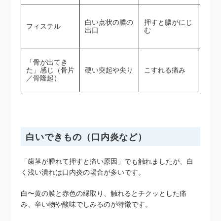
数日
白い点状の膿の
押すと膿がにじ
フィステル
熱・
出口
む
緊急
「骨が出てき
経過
た」感じ（骨片
硬い突起や尖り
こすれる痛み
以内
／骨隆起）
白いできもの（口内炎など）
「歯茎が腫れて押すと痛い原因」でも触れましたが、白
く浅い潰れは口内炎の場合が多いです。
白〜黄の膜と赤色の縁取り、触れるとチクッとした痛
み、辛い物や酸味でしみるのが特徴です。