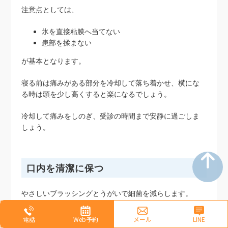
注意点としては、
氷を直接粘膜へ当てない
患部を揉まない
が基本となります。
寝る前は痛みがある部分を冷却して落ち着かせ、横にな
る時は頭を少し高くすると楽になるでしょう。
冷却して痛みをしのぎ、受診の時間まで安静に過ごしま
しょう。
口内を清潔に保つ
やさしいブラッシングとうがいで細菌を減らします。
プラーク（歯垢）や食べ物の残りかす（食片）が残ると
電話
Web予約
メール
LINE
炎症が続き、圧痛が長引いてしまいます。