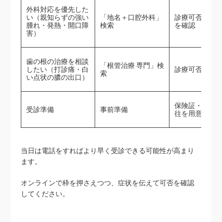
外科対応を優先した
い（親知らずの強い
「地名＋口腔外科」
診療可否と受
腫れ・発熱・開口障
検索
を確認
害）
歯の根の治療を相談
「根管治療 専門」検
したい（打診痛・白
診療可否を確
索
い点状の膿の出口）
保険証・服薬
受診準備
事前準備
往を用意
当日は電話をすればより早く受診できる可能性が高まり
ます。
オンラインで枠を押さえつつ、症状を伝えて可否を確認
してください。