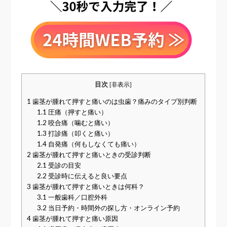
目次
[
非表示
]
1
歯茎が腫れて押すと痛いのは虫歯？痛みのタイプ別判断
1.1
圧痛（押すと痛い）
1.2
咬合痛（噛むと痛い）
1.3
打診痛（叩くと痛い）
1.4
自発痛（何もしなくても痛い）
2
歯茎が腫れて押すと痛いときの受診判断
2.1
受診の目安
2.2
受診時に伝えると良い要点
3
歯茎が腫れて押すと痛いときは何科？
3.1
一般歯科／口腔外科
3.2
当日予約・時間外の探し方・オンライン予約
4
歯茎が腫れて押すと痛い原因