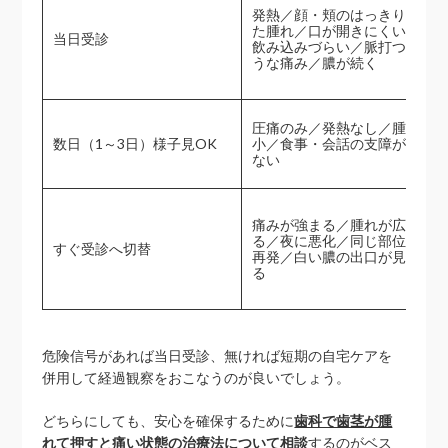
発熱／顔・頬のはっきりし
た腫れ／口が開きにくい／
当日受診
飲み込みづらい／脈打つよ
うな痛み／膿が続く
圧痛のみ／発熱なし／腫れ
数日（1～3日）様子見OK
小／食事・会話の支障が少
ない
痛みが強まる／腫れが広が
る／夜に悪化／同じ部位で
すぐ受診へ切替
再発／白い膿の出口が見え
る
危険信号があれば当日受診、無ければ短期の自宅ケアを
併用して経過観察をおこなうのが良いでしょう。
どちらにしても、安心を確保するために
歯科で歯茎が腫
れて押すと痛い状態の治療法について相談
するのがベス