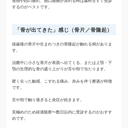
発熱や顔の腫れ、開口困難が加わる時は歯科をすぐ受診
するのがベストです。
「骨が出てきた」感じ（骨片／骨隆起）
抜歯後の骨片や生まれつきの骨隆起が触れる例がありま
す。
治癒中に小さな骨片が表面へ出てくる、または上顎・下
顎の生理的な骨の盛り上がりが舌や頬で当たります。
硬く尖った触感、こすれる痛み、赤みを伴う擦過が特徴
です。
舌や頬で触り過ぎると炎症が続きます。
見極めのため経過観察〜数日以内に受診するのがおすす
めです。