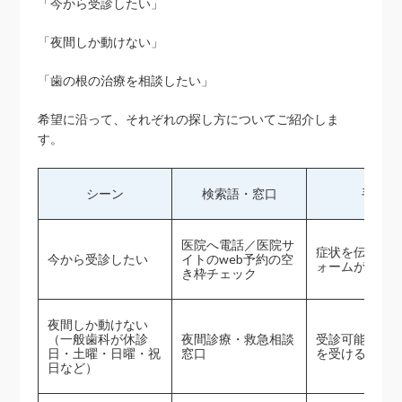
「今から受診したい」
「夜間しか動けない」
「歯の根の治療を相談したい」
希望に沿って、それぞれの探し方についてご紹介しま
す。
シーン
検索語・窓口
手順
医院へ電話／医院サ
症状を伝達／
今から受診したい
イトのweb予約の空
ォームがあれ
き枠チェック
夜間しか動けない
（一般歯科が休診
夜間診療・救急相談
受診可能な院
日・土曜・日曜・祝
窓口
を受ける
日など）