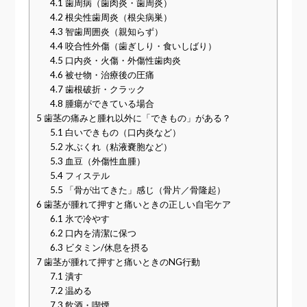
4.1
歯周病（歯肉炎・歯周炎）
4.2
根尖性歯周炎（根尖病巣）
4.3
智歯周囲炎（親知らず）
4.4
咬合性外傷（歯ぎしり・食いしばり）
4.5
口内炎・火傷・外傷性歯肉炎
4.6
被せ物・治療後の圧痛
4.7
歯根破折・クラック
4.8
腫瘍ができている場合
5
歯茎の痛みと腫れ以外に「できもの」がある？
5.1
白いできもの（口内炎など）
5.2
水ぶくれ（粘液嚢胞など）
5.3
血豆（外傷性血腫）
5.4
フィステル
5.5
「骨が出てきた」感じ（骨片／骨隆起）
6
歯茎が腫れて押すと痛いときの正しい自宅ケア
6.1
氷で冷やす
6.2
口内を清潔に保つ
6.3
ビタミン/休息を摂る
7
歯茎が腫れて押すと痛いときのNG行動
7.1
潰す
7.2
温める
7.3
飲酒・喫煙