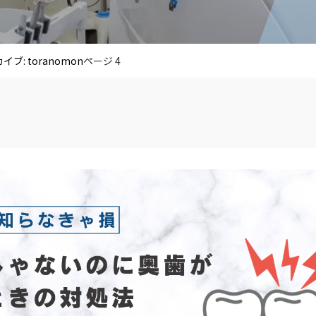
イブ: toranomon
ページ 4