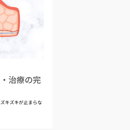
処・治療の完
のズキズキが止まらな