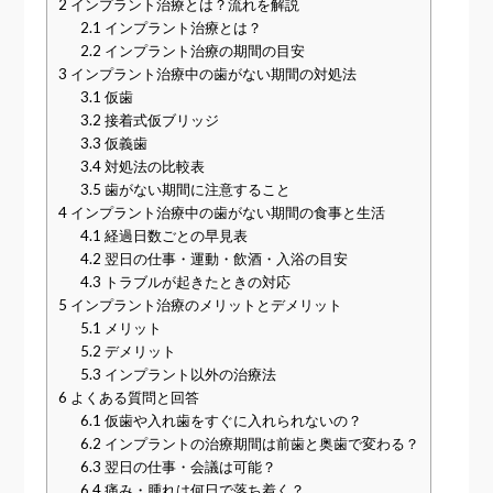
2
インプラント治療とは？流れを解説
2.1
インプラント治療とは？
2.2
インプラント治療の期間の目安
3
インプラント治療中の歯がない期間の対処法
3.1
仮歯
3.2
接着式仮ブリッジ
3.3
仮義歯
3.4
対処法の比較表
3.5
歯がない期間に注意すること
4
インプラント治療中の歯がない期間の食事と生活
4.1
経過日数ごとの早見表
4.2
翌日の仕事・運動・飲酒・入浴の目安
4.3
トラブルが起きたときの対応
5
インプラント治療のメリットとデメリット
5.1
メリット
5.2
デメリット
5.3
インプラント以外の治療法
6
よくある質問と回答
6.1
仮歯や入れ歯をすぐに入れられないの？
6.2
インプラントの治療期間は前歯と奥歯で変わる？
6.3
翌日の仕事・会議は可能？
6.4
痛み・腫れは何日で落ち着く？