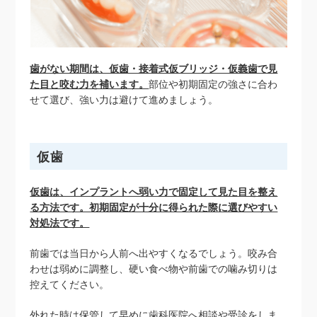
歯がない期間は、仮歯・接着式仮ブリッジ・仮義歯で見
た目と咬む力を補います。
部位や初期固定の強さに合わ
せて選び、強い力は避けて進めましょう。
仮歯
仮歯は、インプラントへ弱い力で固定して見た目を整え
る方法です。初期固定が十分に得られた際に選びやすい
対処法です。
前歯では当日から人前へ出やすくなるでしょう。咬み合
わせは弱めに調整し、硬い食べ物や前歯での噛み切りは
控えてください。
外れた時は保管して早めに歯科医院へ相談や受診をしま