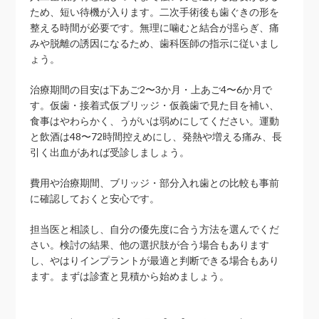
ため、短い待機が入ります。二次手術後も歯ぐきの形を
整える時間が必要です。無理に噛むと結合が揺らぎ、痛
みや脱離の誘因になるため、歯科医師の指示に従いまし
ょう。
治療期間の目安は下あご2〜3か月・上あご4〜6か月で
す。仮歯・接着式仮ブリッジ・仮義歯で見た目を補い、
食事はやわらかく、うがいは弱めにしてください。運動
と飲酒は48〜72時間控えめにし、発熱や増える痛み、長
引く出血があれば受診しましょう。
費用や治療期間、ブリッジ・部分入れ歯との比較も事前
に確認しておくと安心です。
担当医と相談し、自分の優先度に合う方法を選んでくだ
さい。検討の結果、他の選択肢が合う場合もあります
し、やはりインプラントが最適と判断できる場合もあり
ます。まずは診査と見積から始めましょう。