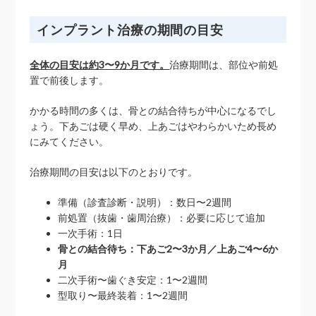
インプラント治療の期間の目安
全体の目安は約3〜9か月です。
治療期間は、部位や前処
置で前後します。
かかる時間の多くは、骨との結合待ちが中心になるでし
ょう。下あごは硬く早め、上あごはやわらかいため長め
にみてください。
治療期間の目安は以下のとおりです。
準備（診査診断・説明）：数日〜2週間
前処置（抜歯・歯周治療）：必要に応じて追加
一次手術：1日
骨との結合待ち：下あご2〜3か月／上あご4〜6か
月
二次手術〜歯ぐき安定：1〜2週間
型取り〜最終装着：1〜2週間