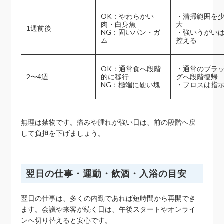
OK：やわらかい
・清掃範囲を
肉・白身魚
大
1週前後
NG：固いパン・ガ
・強いうがい
ム
控える
OK：通常食へ段階
・通常のブラ
2〜4週
的に移行
グへ段階復帰
NG：極端に硬い塊
・フロスは指
無理は禁物です。痛みや腫れが強い日は、前の段階へ戻
して負担を下げましょう。
翌日の仕事・運動・飲酒・入浴の目安
翌日の仕事は、多くの内勤であれば短時間から再開でき
ます。会議や来客が続く日は、午後スタートやオンライ
ンへ切り替えると安心です。