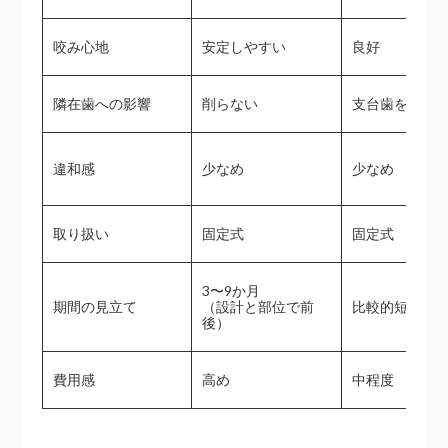
咬み心地
安定しやすい
良好
隣在歯への影響
削らない
支台歯を削る
違和感
少なめ
少なめ
取り扱い
固定式
固定式
3〜9か月
期間の見立て
（設計と部位で前
比較的短い
後）
費用感
高め
中程度