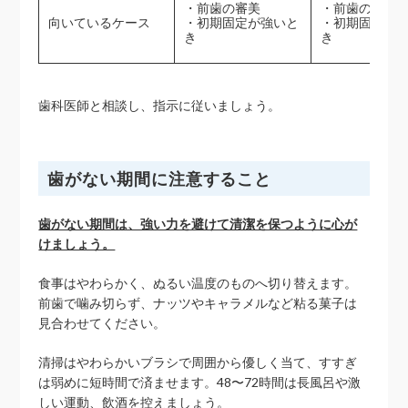
・前歯の審美
・前歯の短期
向いているケース
・初期固定が強いと
・初期固定が
き
き
歯科医師と相談し、指示に従いましょう。
歯がない期間に注意すること
歯がない期間は、強い力を避けて清潔を保つように心が
けましょう。
食事はやわらかく、ぬるい温度のものへ切り替えます。
前歯で噛み切らず、ナッツやキャラメルなど粘る菓子は
見合わせてください。
清掃はやわらかいブラシで周囲から優しく当て、すすぎ
は弱めに短時間で済ませます。48〜72時間は長風呂や激
しい運動、飲酒を控えましょう。