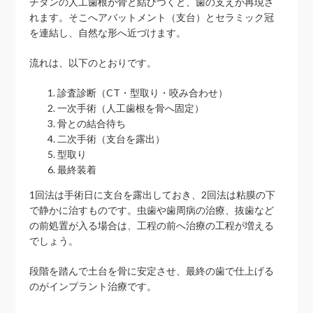
チタンの人工歯根が骨と結びつくと、歯の支えが再現さ
れます。そこへアバットメント（支台）とセラミック冠
を連結し、自然な形へ近づけます。
流れは、以下のとおりです。
診査診断（CT・型取り・咬み合わせ）
一次手術（人工歯根を骨へ固定）
骨との結合待ち
二次手術（支台を露出）
型取り
最終装着
1回法は手術日に支台を露出しておき、2回法は粘膜の下
で静かに治すものです。虫歯や歯周病の治療、抜歯など
の前処置が入る場合は、工程の前へ治療の工程が増える
でしょう。
段階を踏んで土台を骨に安定させ、最終の歯で仕上げる
のがインプラント治療です。