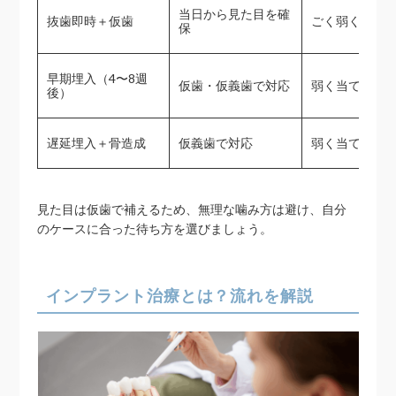
当日から見た目を確
抜歯即時＋仮歯
ごく弱く当て
保
早期埋入（4〜8週
仮歯・仮義歯で対応
弱く当てる
後）
遅延埋入＋骨造成
仮義歯で対応
弱く当てる
見た目は仮歯で補えるため、無理な噛み方は避け、自分
のケースに合った待ち方を選びましょう。
インプラント治療とは？流れを解説