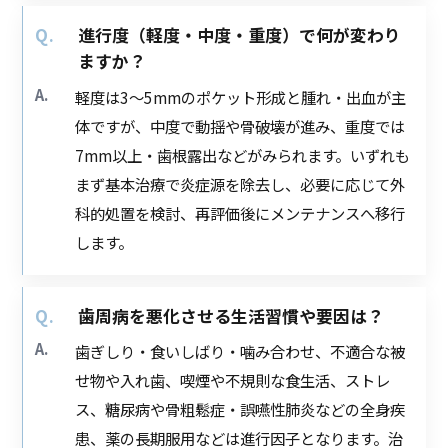
進行度（軽度・中度・重度）で何が変わり
ますか？
軽度は3〜5mmのポケット形成と腫れ・出血が主
体ですが、中度で動揺や骨破壊が進み、重度では
7mm以上・歯根露出などがみられます。いずれも
まず基本治療で炎症源を除去し、必要に応じて外
科的処置を検討、再評価後にメンテナンスへ移行
します。
歯周病を悪化させる生活習慣や要因は？
歯ぎしり・食いしばり・噛み合わせ、不適合な被
せ物や入れ歯、喫煙や不規則な食生活、ストレ
ス、糖尿病や骨粗鬆症・誤嚥性肺炎などの全身疾
患、薬の長期服用などは進行因子となります。治