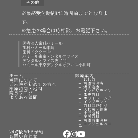
その他
※最終受付時間は1時間前までとなりま
す。
※急患の場合は応相談、お電話下さい。
医療法人歯科ハミール
歯科ハミール本院
歯科ドクターHa
ハミール東京デンタルオフィス
デンタルオフィス虎ノ門
ハミール東京デンタルオフィス小川町
ホーム
診療案内
当院について
むし歯
歯周病治療
ご来院が初めての方へ
矯正治療
診療時間・地図
インビザライン
院長ブログ
審美歯科
よくある質問
ホワイトニング
インプラント
歯科口腔外科
入れ歯・義歯
小児歯科
予防歯科
歯周再生治療
エンジェルベニ
ア
24時間WEB予約
お問い合わせ