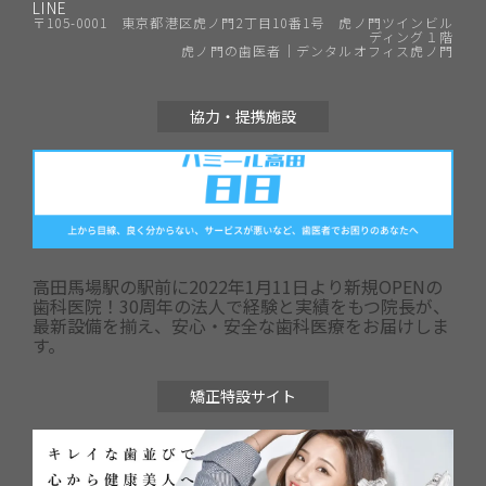
LINE
〒105-0001 東京都港区虎ノ門2丁目10番1号 虎ノ門ツインビル
ディング１階
虎ノ門の歯医者｜デンタルオフィス虎ノ門
協力・提携施設
高田馬場駅の駅前に2022年1月11日より新規OPENの
歯科医院！30周年の法人で経験と実績をもつ院長が、
最新設備を揃え、安心・安全な歯科医療をお届けしま
す。
矯正特設サイト