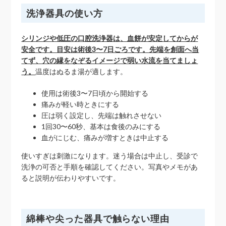
洗浄器具の使い方
シリンジや低圧の口腔洗浄器は、血餅が安定してからが
安全です。目安は術後3〜7日ごろです。先端を創面へ当
てず、穴の縁をなぞるイメージで弱い水流を当てましょ
う。
温度はぬるま湯が適します。
使用は術後3〜7日頃から開始する
痛みが軽い時ときにする
圧は弱く設定し、先端は触れさせない
1回30〜60秒、基本は食後のみにする
血がにじむ、痛みが増すときは中止する
使いすぎは刺激になります。迷う場合は中止し、受診で
洗浄の可否と手順を確認してください。写真やメモがあ
ると説明が伝わりやすいです。
綿棒や尖った器具で触らない理由