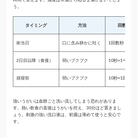
う。
タイミング
方法
回数・時
術当日
口に含み静かに吐く
1回数秒
2日目以降（食後）
弱いブクブク
10秒×1〜2回
就寝前
弱いブクブク
10秒×1回
強いうがいは血餅ごと洗い流してしまう恐れがありま
す。熱い飲食の直後はうがいを控え、30分ほど置きまし
ょう。刺激の強い洗口液は、初週は薄めて使うと安心で
す。