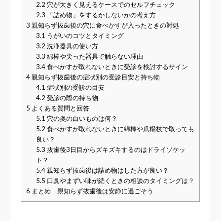
2.2
穴が大きく見えるケースでのセルフチェック
2.3
「詰め物」をするかしないかの考え方
3
親知らず抜歯後の穴に食べかすが入ったときの対処
3.1
うがいのコツとタイミング
3.2
洗浄器具の使い方
3.3
綿棒や尖った器具で触らない理由
3.4
食べかすが取れないときに受診を検討するサイン
4
親知らず抜歯後の症状別の受診目安と持ち物
4.1
症状別の受診の目安
4.2
受診の際の持ち物
5
よくある質問と回答
5.1
穴の奥の白いものは何？
5.2
食べかすが取れないときに綿棒や爪楊枝で取っても
良い？
5.3
抜歯後3日目からズキズキするのはドライソケッ
ト？
5.4
親知らず抜歯後は詰め物はした方が良い？
5.5
口臭やまずい味が続くときの相談のタイミングは？
6
まとめ｜親知らず抜歯後は安静に過ごそう