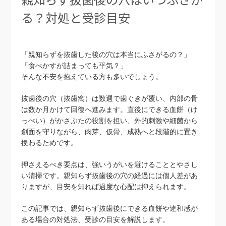
る？対処と受診目安
「親知らずを抜歯した後の穴は本当にふさがるの？」
「食べかすが詰まっても平気？」
そんな不安を抱えている方も多いでしょう。
抜歯後の穴（抜歯窩）は数週で歯ぐきが覆い、内部の骨
は数か月かけて回復へ進みます。直後にできる血餅（け
っぺい）がかさぶたの役割を担い、外的刺激や細菌から
創面を守りながら、肉芽、仮骨、成熟へと段階的に置き
換わるためです。
押さえるべき要点は、強いうがいを避けることとやさし
い清掃です。親知らず抜歯後の穴の経過には個人差があ
りますが、目安を知れば過度な心配は抑えられます。
この記事では、親知らず抜歯後にできる血餅や違和感が
ある場合の対処法、受診の目安を解説します。