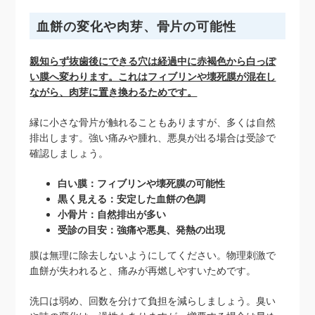
血餅の変化や肉芽、骨片の可能性
親知らず抜歯後にできる穴は経過中に赤褐色から白っぽ
い膜へ変わります。これはフィブリンや壊死膜が混在し
ながら、肉芽に置き換わるためです。
縁に小さな骨片が触れることもありますが、多くは自然
排出します。強い痛みや腫れ、悪臭が出る場合は受診で
確認しましょう。
白い膜：フィブリンや壊死膜の可能性
黒く見える：安定した血餅の色調
小骨片：自然排出が多い
受診の目安：強痛や悪臭、発熱の出現
膜は無理に除去しないようにしてください。物理刺激で
血餅が失われると、痛みが再燃しやすいためです。
洗口は弱め、回数を分けて負担を減らしましょう。臭い