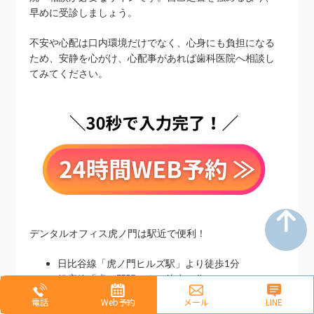
早めに受診しましょう。
不安や心配は口内環境だけでなく、心身にも負担になる
ため、安静を心がけ、心配事があれば歯科医院へ相談し
てみてください。
デンタルオフィス虎ノ門は駅近で便利！
日比谷線「虎ノ門ヒルズ駅」より徒歩1分
銀座線「虎ノ門駅」より徒歩６分
電話
Web予約
メール
LINE
当院、医療法人歯科ハミールの分院も、今後共よろしく