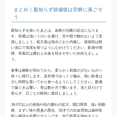
まとめ｜親知らず抜歯後は安静に過ごそ
う
親知らずを抜いたあとは、血餅が治癒の起点になりま
す。初週は強いうがいを避け、舌や指で触れないよう意
識しましょう。処方薬は指示どおり内服し、就寝前は軽
い洗口で清潔を保つように心がけてください。飲酒や喫
煙、長風呂は腫れと出血を招きやすいため控えましょ
う。
食事は麻酔が切れてから、柔らかく刺激の少ないものへ
徐々に移行します。反対側でゆっくり噛み、熱い飲食は
少し時間を置いてから食べるようにしてください。数週
で歯ぐきは覆い、骨は数か月で整います。見た目だけで
焦らず、日ごとの軽快に着目しましょう。
38.0℃以上の発熱や顔の腫れの拡大、開口障害、強い拍動
痛、まずい味や悪臭の悪化、洗浄での出血増加は歯科医
院へ相談が必要なサインです。自己処置を強めるより、