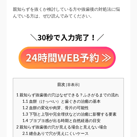
親知らずを抜くか検討している方や抜歯後の対処法に悩
んでいる方は、ぜひ読んでみてください。
目次
[
非表示
]
1
親知らず抜歯後の穴はなぜできる？ふさがるまでの流れ
1.1
血餅（けっぺい）と歯ぐきの治癒の基本
1.2
血餅の変化や肉芽、骨片の可能性
1.3
下顎と上顎や完全埋伏などの治癒に影響する要素
1.4
ブヨブヨ感が出る時期と自然経過の目安
2
親知らず抜歯後の穴が見える場合と見えない場合
2.1
縫合ありで穴が見えにくいケース