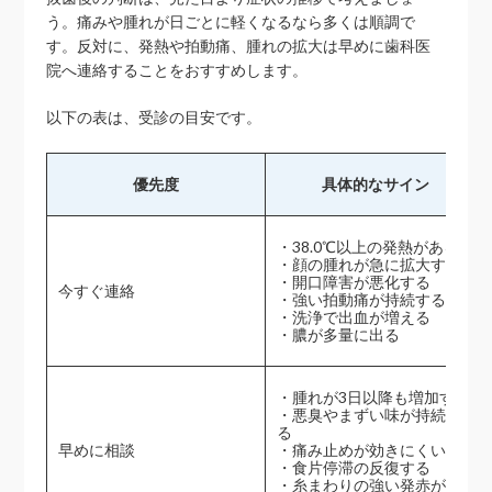
う。痛みや腫れが日ごとに軽くなるなら多くは順調で
す。反対に、発熱や拍動痛、腫れの拡大は早めに歯科医
院へ連絡することをおすすめします。
以下の表は、受診の目安です。
優先度
具体的なサイン
・38.0℃以上の発熱がある
・顔の腫れが急に拡大する
・開口障害が悪化する
今すぐ連絡
・強い拍動痛が持続する
・洗浄で出血が増える
・膿が多量に出る
・腫れが3日以降も増加する
・悪臭やまずい味が持続す
る
早めに相談
・痛み止めが効きにくい
・食片停滞の反復する
・糸まわりの強い発赤があ