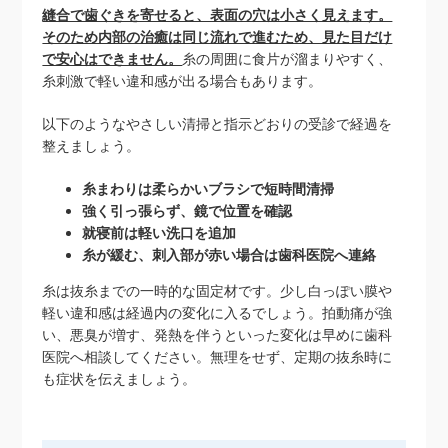
縫合で歯ぐきを寄せると、表面の穴は小さく見えます。
そのため内部の治癒は同じ流れで進むため、見た目だけ
で安心はできません。
糸の周囲に食片が溜まりやすく、
糸刺激で軽い違和感が出る場合もあります。
以下のようなやさしい清掃と指示どおりの受診で経過を
整えましょう。
糸まわりは柔らかいブラシで短時間清掃
強く引っ張らず、鏡で位置を確認
就寝前は軽い洗口を追加
糸が緩む、刺入部が赤い場合は歯科医院へ連絡
糸は抜糸までの一時的な固定材です。少し白っぽい膜や
軽い違和感は経過内の変化に入るでしょう。拍動痛が強
い、悪臭が増す、発熱を伴うといった変化は早めに歯科
医院へ相談してください。無理をせず、定期の抜糸時に
も症状を伝えましょう。