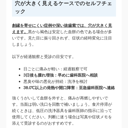
穴が大きく見えるケースでのセルフチェ
ック
創縁を寄せにくい症例や深い抜歯窩では、穴が大きく見
えます。
黒から褐色は安定した血餅の色である場合が多
いです。見た目に振り回されず、症状の経時変化に注目
しましょう。
以下が経過観察と受診の目安です。
日ごとに痛みが軽い：経過観察で可
3日後も腫れ増強：早めに歯科医院へ相談
悪臭や味の悪化が持続：洗浄を検討
38.0℃以上の発熱や開口障害：至急歯科医院へ連絡
強くうがいして血餅を外すと、痛みが再燃しやすいで
す。当面は弱い洗口を回数で補いましょう。食片停滞が
続くときは、低圧の洗浄器具を歯科医師の指示に沿って
使用してください。判断に迷う場合は写真や症状メモを
添えて受診するのがおすすめです。