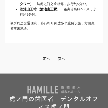
タワー
）
：与虎之门之丘相邻，步行约5分钟。
溜池山王站（
溜池山王駅
）
：距离诊所约600米，步
行约8分钟。
诊所周边交通便利，步行即可到达多个重要设施，方便患
者前来就诊。
前へ
次へ
虎ノ門の歯医者｜デンタルオフ
ィス虎ノ門