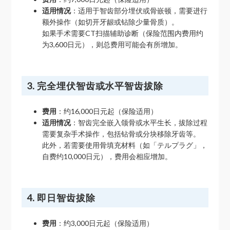
适用情况
：适用于智齿部分埋伏或骨嵌顿，需要进行
额外操作（如切开牙龈或钻除少量骨质）。
如果手术需要CT扫描辅助诊断（保险范围内费用约
为3,600日元），则总费用可能会有所增加。
3. 完全埋伏智齿或水平智齿拔除
费用
：约16,000日元起（保险适用）
适用情况
：智齿完全嵌入颌骨或水平生长，拔除过程
需要复杂手术操作，包括钻骨或分块移除牙齿等。
此外，若需要使用骨填充材料（如「テルプラグ」，
自费约10,000日元），费用会相应增加。
4. 即日智齿拔除
费用
：约3,000日元起（保险适用）