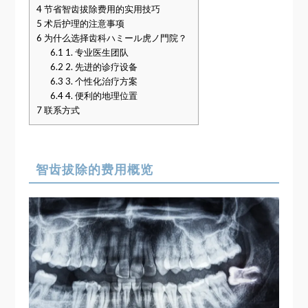
4
节省智齿拔除费用的实用技巧
5
术后护理的注意事项
6
为什么选择齿科ハミール虎ノ門院？
6.1
1. 专业医生团队
6.2
2. 先进的诊疗设备
6.3
3. 个性化治疗方案
6.4
4. 便利的地理位置
7
联系方式
智齿拔除的费用概览