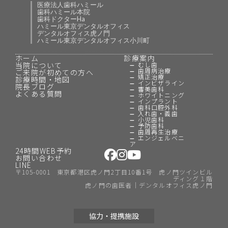
医療法人歯科ハミール
歯科ハミール本院
歯科ドクターHa
ハミール東京デンタルオフィス
デンタルオフィス虎ノ門
ハミール東京デンタルオフィス小川町
ホーム
診療案内
当院について
むし歯
歯周病治療
ご来院が初めての方へ
矯正治療
診療時間・地図
インビザライン
院長ブログ
審美歯科
よくある質問
ホワイトニング
インプラント
歯科口腔外科
入れ歯・義歯
小児歯科
予防歯科
歯周再生治療
エンジェルベニ
ア
24時間WEB予約
お問い合わせ
LINE
〒105-0001 東京都港区虎ノ門2丁目10番1号 虎ノ門ツインビル
ディング１階
虎ノ門の歯医者｜デンタルオフィス虎ノ門
協力・提携施設