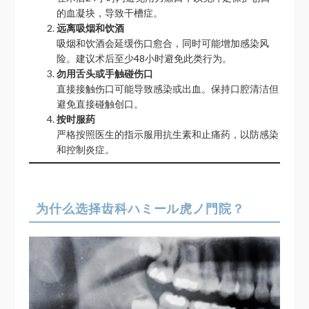
的血凝块，导致干槽症。
远离吸烟和饮酒
吸烟和饮酒会延缓伤口愈合，同时可能增加感染风
险。建议术后至少48小时避免此类行为。
勿用舌头或手触碰伤口
直接接触伤口可能导致感染或出血。保持口腔清洁但
避免直接碰触创口。
按时服药
严格按照医生的指示服用抗生素和止痛药，以防感染
和控制炎症。
为什么选择齿科ハミール虎ノ門院？