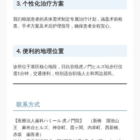
3. 个性化治疗方案
我们根据患者的具体需求制定专属治疗计划，涵盖术前检
查、手术方案及术后护理指导，确保患者全程安心。
4. 便利的地理位置
诊所位于港区核心地段，日比谷线虎ノ門ヒルズ站步行仅
需1分钟，交通便利，特别适合职场人士和周边居民。
联系方式
【医療法人歯科ハミール 虎ノ門院】 （新橋 溜池山
王 麻布台ヒルズ、神谷町、霞ヶ関、内幸町、西新橋、
赤坂 歯医者）