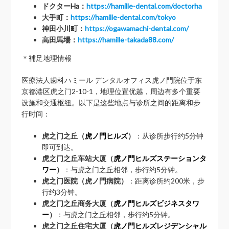
ドクターHa：
https://hamille-dental.com/doctorha
大手町：
https://hamille-dental.com/tokyo
神田小川町：
https://ogawamachi-dental.com/
高田馬場：
https://hamille-takada88.com/
＊補足地理情報
医療法人歯科ハミール デンタルオフィス虎ノ門院位于东
京都港区虎之门2-10-1，地理位置优越，周边有多个重要
设施和交通枢纽。以下是这些地点与诊所之间的距离和步
行时间：
虎之门之丘（
虎ノ門ヒルズ
）
：从诊所步行约5分钟
即可到达。
虎之门之丘车站大厦（
虎ノ門ヒルズステーションタ
ワー
）
：与虎之门之丘相邻，步行约5分钟。
虎之门医院（虎ノ門病院）
：距离诊所约200米，步
行约3分钟。
虎之门之丘商务大厦（
虎ノ門ヒルズビジネスタワ
ー
）
：与虎之门之丘相邻，步行约5分钟。
虎之门之丘住宅大厦（
虎ノ門ヒルズレジデンシャル