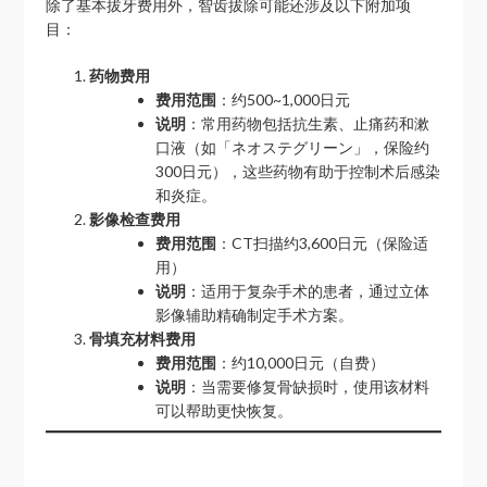
除了基本拔牙费用外，智齿拔除可能还涉及以下附加项
目：
药物费用
费用范围
：约500~1,000日元
说明
：常用药物包括抗生素、止痛药和漱
口液（如「ネオステグリーン」，保险约
300日元），这些药物有助于控制术后感染
和炎症。
影像检查费用
费用范围
：CT扫描约3,600日元（保险适
用）
说明
：适用于复杂手术的患者，通过立体
影像辅助精确制定手术方案。
骨填充材料费用
费用范围
：约10,000日元（自费）
说明
：当需要修复骨缺损时，使用该材料
可以帮助更快恢复。