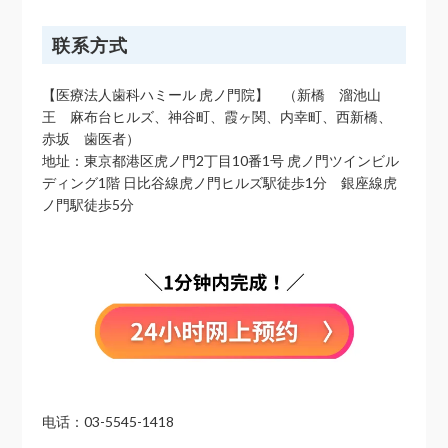
联系方式
【医療法人歯科ハミール 虎ノ門院】 （新橋 溜池山
王 麻布台ヒルズ、神谷町、霞ヶ関、内幸町、西新橋、
赤坂 歯医者）
地址：東京都港区虎ノ門2丁目10番1号 虎ノ門ツインビル
ディング1階 日比谷線虎ノ門ヒルズ駅徒歩1分 銀座線虎
ノ門駅徒歩5分
电话：03-5545-1418