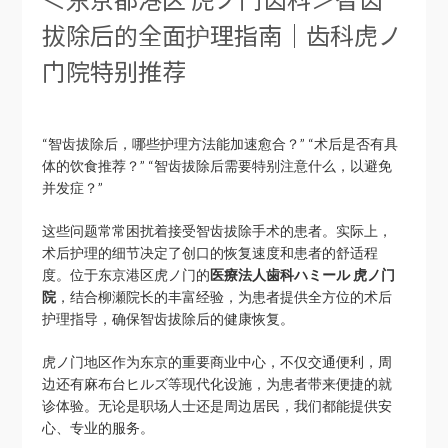
拔除后的全面护理指南｜齿科虎ノ
门院特别推荐
“智齿拔除后，哪些护理方法能加速愈合？” “术后是否有具
体的饮食推荐？” “智齿拔除后需要特别注意什么，以避免
并发症？”
这些问题常常困扰着接受智齿拔除手术的患者。实际上，
术后护理的细节决定了创口的恢复速度和患者的舒适程
度。位于东京港区虎ノ门的
医療法人歯科ハミール 虎ノ门
院
，结合柳瀬院长的丰富经验，为患者提供全方位的术后
护理指导，确保智齿拔除后的健康恢复。
虎ノ门地区作为东京的重要商业中心，不仅交通便利，周
边还有麻布台ヒルズ等现代化设施，为患者带来便捷的就
诊体验。无论是职场人士还是周边居民，我们都能提供安
心、专业的服务。