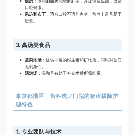
酸奶
：冷却的酸奶能缓解肿胀，并提供益生菌，促进
口腔健康。
果冻和布丁
：适合口腔不适的患者，营养丰富且易于
进食。
3. 高汤类食品
蔬菜浓汤
：提供丰富的维生素和矿物质，同时对创口
无刺激性。
清鸡汤
：温和且有助于补充术后所需能量。
東京都港区 齿科虎ノ门院的智齿拔除护
理特色
1. 专业团队与技术