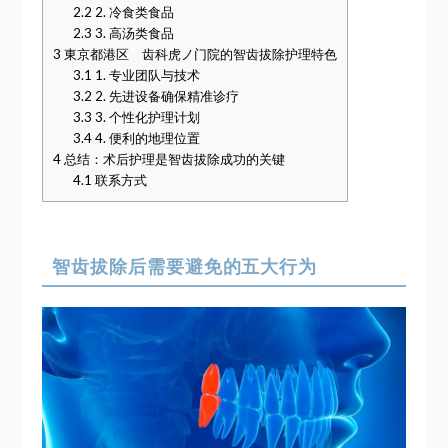
2.2
2. 冷食类食品
2.3
3. 高汤类食品
3
東京都港区 齿科虎ノ门院的智齿拔除护理特色
3.1
1. 专业团队与技术
3.2
2. 先进设备确保精准诊疗
3.3
3. 个性化护理计划
3.4
4. 便利的地理位置
4
总结：术后护理是智齿拔除成功的关键
4.1
联系方式
智齿拔除后需要避免的五大行为