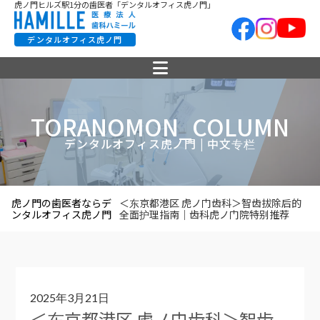
虎ノ門ヒルズ駅1分の歯医者「デンタルオフィス虎ノ門」
デンタルオフィス虎ノ門
TORANOMON_COLUMN
デンタルオフィス虎ノ門 | 中文专栏
虎ノ門の歯医者ならデ
＜东京都港区 虎ノ门齿科＞智齿拔除后的
ンタルオフィス虎ノ門
全面护理指南｜齿科虎ノ门院特别推荐
2025年3月21日
＜东京都港区 虎ノ门齿科＞智齿