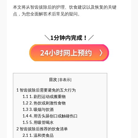
本文将从智齿拔除后的护理、饮食建议以及恢复的关键
点，为您全面解答术后常见的疑问。
目次
[
非表示
]
1
智齿拔除后需要避免的五大行为
1.1
1. 剧烈运动或搬重物
1.2
2. 热饮或刺激性食物
1.3
3. 吸烟与饮酒
1.4
4. 用舌头舔创口或触碰伤口
1.5
5. 用吸管喝水
2
智齿拔除后推荐的饮食清单
2.1
1. 温和类食品