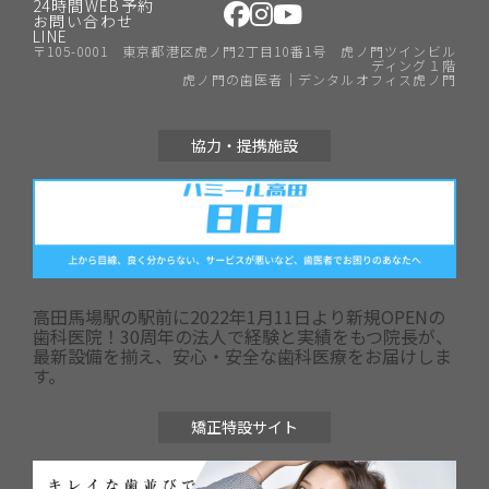
24時間WEB予約
お問い合わせ
LINE
〒105-0001 東京都港区虎ノ門2丁目10番1号 虎ノ門ツインビル
ディング１階
虎ノ門の歯医者｜デンタルオフィス虎ノ門
協力・提携施設
高田馬場駅の駅前に2022年1月11日より新規OPENの
歯科医院！30周年の法人で経験と実績をもつ院長が、
最新設備を揃え、安心・安全な歯科医療をお届けしま
す。
矯正特設サイト