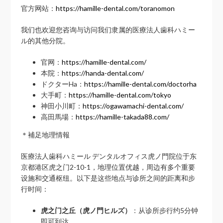
官方网站：
https://hamille-dental.com/toranomon
我们也欢迎您咨询与访问我们隶属的医療法人歯科ハミー
ル的其他分院。
官网：
https://hamille-dental.com/
本院：
https://handa-dental.com/
ドクターHa：
https://hamille-dental.com/doctorha
大手町：
https://hamille-dental.com/tokyo
神田小川町：
https://ogawamachi-dental.com/
高田馬場：
https://hamille-takada88.com/
＊補足地理情報
医療法人歯科ハミール デンタルオフィス虎ノ門院位于东
京都港区虎之门2-10-1，地理位置优越，周边有多个重要
设施和交通枢纽。以下是这些地点与诊所之间的距离和步
行时间：
虎之门之丘（虎ノ門ヒルズ）
：从诊所步行约5分钟
即可到达。