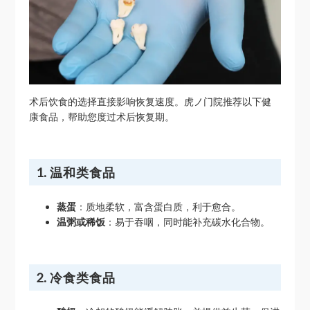
术后饮食的选择直接影响恢复速度。虎ノ门院推荐以下健
康食品，帮助您度过术后恢复期。
1. 温和类食品
蒸蛋
：质地柔软，富含蛋白质，利于愈合。
温粥或稀饭
：易于吞咽，同时能补充碳水化合物。
2. 冷食类食品