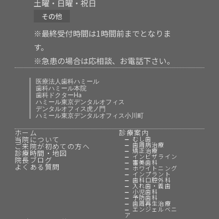
土曜・日曜・祝日
その他
※最終受付時間は1時間前までとなりま
す。
※急患の場合は応相談、お電話下さい。
医療法人歯科ハミール
歯科ハミール本院
歯科ドクターHa
ハミール東京デンタルオフィス
デンタルオフィス虎ノ門
ハミール東京デンタルオフィス小川町
ホーム
診療案内
当院について
むし歯
歯周病治療
ご来院が初めての方へ
矯正治療
診療時間・地図
インビザライン
院長ブログ
審美歯科
よくある質問
ホワイトニング
インプラント
歯科口腔外科
入れ歯・義歯
小児歯科
予防歯科
歯周再生治療
エンジェルベニ
ア