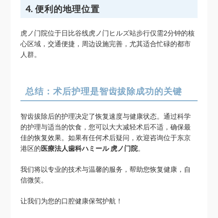
4. 便利的地理位置
虎ノ门院位于日比谷线虎ノ门ヒルズ站步行仅需2分钟的核
心区域，交通便捷，周边设施完善，尤其适合忙碌的都市
人群。
总结：术后护理是智齿拔除成功的关键
智齿拔除后的护理决定了恢复速度与健康状态。通过科学
的护理与适当的饮食，您可以大大减轻术后不适，确保最
佳的恢复效果。如果有任何术后疑问，欢迎咨询位于东京
港区的
医療法人歯科ハミール 虎ノ门院
。
我们将以专业的技术与温馨的服务，帮助您恢复健康，自
信微笑。
让我们为您的口腔健康保驾护航！