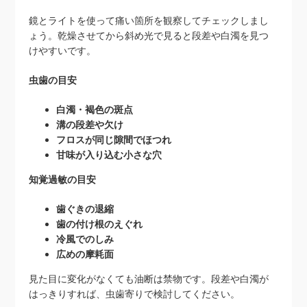
鏡とライトを使って痛い箇所を観察してチェックしまし
ょう。乾燥させてから斜め光で見ると段差や白濁を見つ
けやすいです。
虫歯の目安
白濁・褐色の斑点
溝の段差や欠け
フロスが同じ隙間でほつれ
甘味が入り込む小さな穴
知覚過敏の目安
歯ぐきの退縮
歯の付け根のえぐれ
冷風でのしみ
広めの摩耗面
見た目に変化がなくても油断は禁物です。段差や白濁が
はっきりすれば、虫歯寄りで検討してください。