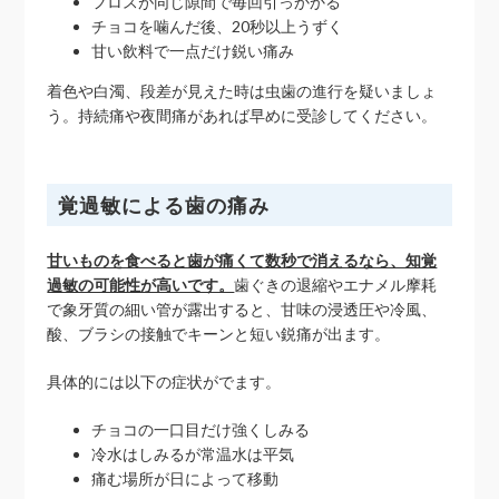
フロスが同じ隙間で毎回引っかかる
チョコを噛んだ後、20秒以上うずく
甘い飲料で一点だけ鋭い痛み
着色や白濁、段差が見えた時は虫歯の進行を疑いましょ
う。持続痛や夜間痛があれば早めに受診してください。
覚過敏による歯の痛み
甘いものを食べると歯が痛くて数秒で消えるなら、知覚
過敏の可能性が高いです。
歯ぐきの退縮やエナメル摩耗
で象牙質の細い管が露出すると、甘味の浸透圧や冷風、
酸、ブラシの接触でキーンと短い鋭痛が出ます。
具体的には以下の症状がでます。
チョコの一口目だけ強くしみる
冷水はしみるが常温水は平気
痛む場所が日によって移動