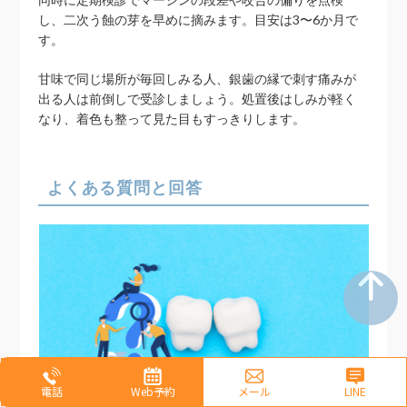
し、二次う蝕の芽を早めに摘みます。目安は3〜6か月で
す。
甘味で同じ場所が毎回しみる人、銀歯の縁で刺す痛みが
出る人は前倒しで受診しましょう。処置後はしみが軽く
なり、着色も整って見た目もすっきりします。
よくある質問と回答
電話
Web予約
メール
LINE