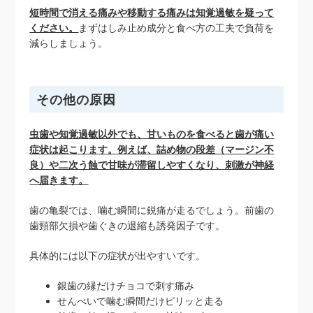
短時間で消える痛みや移動する痛みは知覚過敏を疑って
ください。
まずはしみ止め成分と食べ方の工夫で負荷を
減らしましょう。
その他の原因
虫歯や知覚過敏以外でも、甘いものを食べると歯が痛い
症状は起こります。例えば、詰め物の段差（マージン不
良）や二次う蝕で甘味が滞留しやすくなり、刺激が神経
へ届きます。
歯の亀裂では、噛む瞬間に鋭痛が走るでしょう。前歯の
歯頸部欠損や歯ぐきの退縮も誘発因子です。
具体的には以下の症状が出やすいです。
銀歯の縁だけチョコで刺す痛み
せんべいで噛む瞬間だけピリッと走る