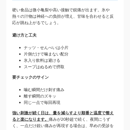
硬い食品は微小亀裂や高い接触で鋭痛が出ます。氷や
熱々の汁物は神経への負担が増え、甘味を合わせると反
応が跳ね上がるでしょう。
避け方と工夫
ナッツ・せんべいは小片
片側だけで噛まない配分
氷入り飲料は避ける
スープはぬるめで摂取
要チェックのサイン
噛む瞬間だけ刺す痛み
離す瞬間のズキッ
同じ一点で毎回再現
強い刺激が続く日は、量を減らすより順番と温度で整え
ると楽になります。
痛みが20秒超で続く、夜間にうず
く、一点だけ鋭い痛みが再現する場合は、早めの受診を