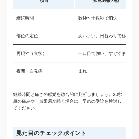
項目
知覚過敏の型
継続時間
数秒〜十数秒で消失
部位の定位
あいまい、日替わりで移動
再現性（食後）
一口目で強い、すぐ治まる
夜間・自発痛
まれ
継続時間と痛さの感覚を総合的に判断しましょう。20秒
超の痛みや一点限局が続く場合は、早めの受診を検討し
てください。
見た目のチェックポイント