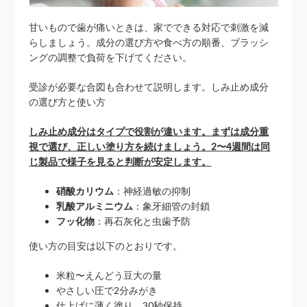
甘いもので歯が痛いときは、家でできる対応で刺激を減
らしましょう。成分の選び方や食べ方の順番、ブラッシ
ングの調整で負荷を下げてください。
受診が必要な合図も合わせて説明します。しみ止め成分
の選び方と使い方
しみ止め成分はタイプで役割が違います。まずは成分重
視で選び、正しい塗り方を続けましょう。2〜4週間は同
じ製品で様子を見ると判断が安定します。
硝酸カリウム
：神経過敏の抑制
乳酸アルミニウム
：象牙細管の封鎖
フッ化物
：再石灰化と虫歯予防
使い方の目安は以下のとおりです。
米粒〜えんどう豆大の量
やさしい圧で2分みがき
仕上げに薄く塗り、30秒保持