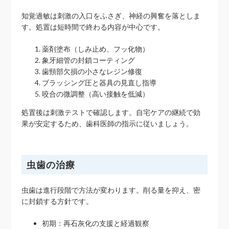
知覚過敏は刺激の入口をふさぎ、神経の興奮を落としま
す。処置は短時間で終わる内容が中心です。
薬剤塗布（しみ止め、フッ化物）
象牙細管の封鎖コーティング
歯頸部欠損の小さなレジン修復
ブラッシング圧と器具の見直し指導
咬合の微調整（高い接触を低減）
処置後は刺激テストで確認します。自宅ケアの継続で効
果が安定するため、歯科医師の指示に従いましょう。
虫歯の治療
虫歯は進行段階で方法が変わります。削る量を抑え、密
に封鎖する方針です。
初期：再石灰化の支援と経過観察