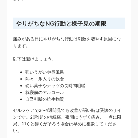
やりがちなNG行動と様子見の期限
痛みがある日にやりがちな行動は刺激を増やす原因にな
ります。
以下は避けましょう。
強いうがいや長風呂
熱々・氷入りの飲食
硬い菓子やナッツの長時間咀嚼
就寝前のアルコール
自己判断の抗生物質
セルフケアで2〜4週間見ても改善が弱い時は受診のサイ
ンです。20秒超の持続痛、夜間にうずく痛み、一点に限
局、叩くと響くがそろう場合は早めに相談してくださ
い。