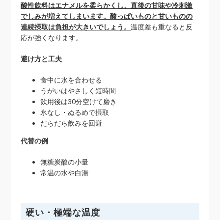
酸性飲料はエナメルを柔らかくし、直後の甘味や冷刺激
でしみが増えてしまいます。酸っぱいものと甘いものの
連続摂取は負担が大きいでしょう。
温度差も重なると反
応が強くなります。
避け方と工夫
食中に水を合わせる
うがいはやさしく短時間
飲用後は30分空けて磨き
氷なし・ぬるめで摂取
だらだら飲みを回避
代替の例
無糖炭酸の小量
常温の水や白湯
硬い・極端な温度