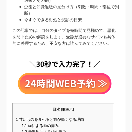
過敏／その他）
虫歯と知覚過敏の見分け方（刺激・時間・部位で判
断）
今すぐできる対処と受診の目安
この記事では、自分のタイプを短時間で見極めて、悪化
を防ぐための解説をします。受診が必要なサインも具体
的に整理するため、不安な方は読んでみてください。
目次
[
非表示
]
1
甘いものを食べると歯が痛くなる理由
1.1
歯による歯の痛み
1.2
覚過敏による歯の痛み