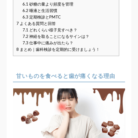
6.1
砂糖の量より頻度を管理
6.2
唾液と生活習慣
6.3
定期検診とPMTC
7
よくある質問と回答
7.1
どれくらい様子見すべき？
7.2
神経を取ることになるサインは？
7.3
仕事中に痛みが出たら？
8
まとめ｜歯科検診を定期的に受けましょう！
甘いものを食べると歯が痛くなる理由