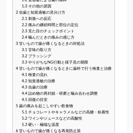
1.3
その他の原因
2
虫歯と知覚過敏の見分け方
2.1
刺激への反応
2.2
痛みの継続時間と部位の定位
2.3
見た目のチェックポイント
2.4
噛んだときの痛みの感じ方
3
甘いもので歯が痛くなるときの対処法
3.1
甘味の取り方
3.2
ブラッシング
3.3
やりがちなNG行動と様子見の期限
4
甘いもので歯が痛くなるときに歯科で行う検査と治療
4.1
検査の流れ
4.2
知覚過敏の治療
4.3
虫歯の治療
4.4
詰め物の再封鎖・研磨と噛み合わせ調整
4.5
回復の目安
5
歯の痛みを起こしやすい飲食物
5.1
チョコレートやキャラメルなどの高糖・粘着性
5.2
ワインやジュースなどの高酸性
5.3
硬い・極端な温度
6
甘いもので歯が痛くなる再発防止策