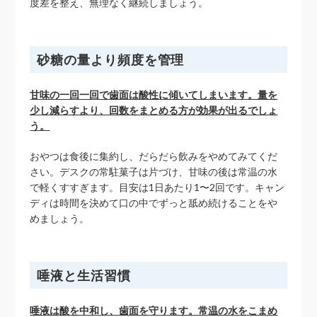
度差を整え、無理なく継続しましょう。
砂糖の量より頻度を管理
甘味の一回一回で歯面は酸性に傾いてしまいます。量を
少し減らすより、回数をまとめる方が効果が出るでしょ
う。
おやつは食後に集約し、だらだら飲みをやめてみてくだ
さい。デスクの常駐菓子は片づけ、甘味の後は常温の水
で軽くすすぎます。目安は1日あたり1〜2回です。キャン
ディは時間を決めて口の中でずっと舐め続けることをや
めましょう。
唾液と生活習慣
唾液は酸を中和し、歯面を守ります。常温の水をこまめ