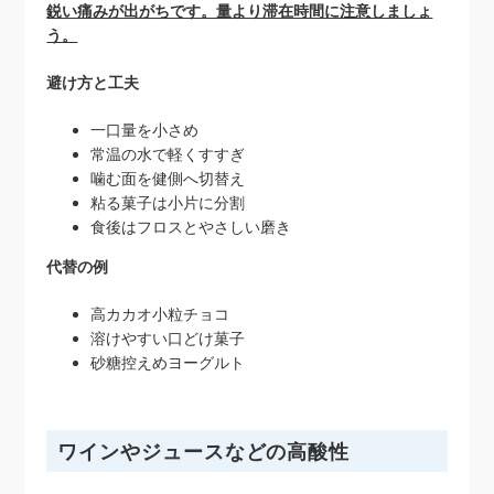
鋭い痛みが出がちです。量より滞在時間に注意しましょ
う。
避け方と工夫
一口量を小さめ
常温の水で軽くすすぎ
噛む面を健側へ切替え
粘る菓子は小片に分割
食後はフロスとやさしい磨き
代替の例
高カカオ小粒チョコ
溶けやすい口どけ菓子
砂糖控えめヨーグルト
ワインやジュースなどの高酸性