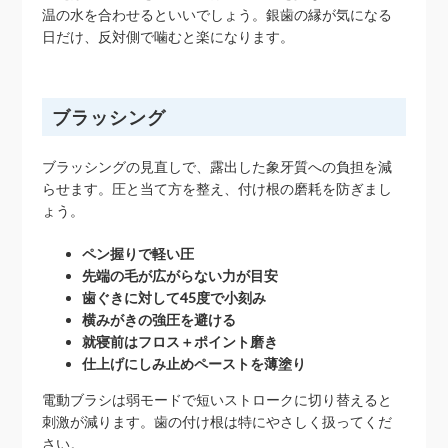
温の水を合わせるといいでしょう。銀歯の縁が気になる
日だけ、反対側で噛むと楽になります。
ブラッシング
ブラッシングの見直しで、露出した象牙質への負担を減
らせます。圧と当て方を整え、付け根の磨耗を防ぎまし
ょう。
ペン握りで軽い圧
先端の毛が広がらない力が目安
歯ぐきに対して45度で小刻み
横みがきの強圧を避ける
就寝前はフロス＋ポイント磨き
仕上げにしみ止めペーストを薄塗り
電動ブラシは弱モードで短いストロークに切り替えると
刺激が減ります。歯の付け根は特にやさしく扱ってくだ
さい。