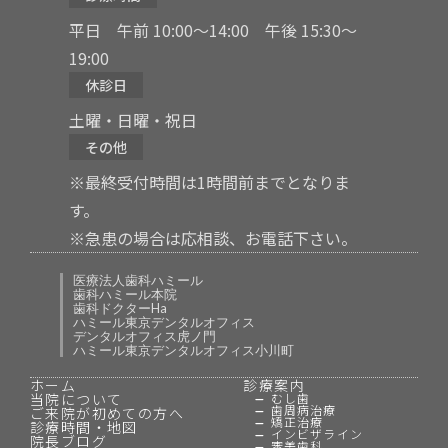
平日 午前 10:00〜14:00 午後 15:30〜
19:00
休診日
土曜・日曜・祝日
その他
※最終受付時間は1時間前までとなりま
す。
※急患の場合は応相談、お電話下さい。
医療法人歯科ハミール
歯科ハミール本院
歯科ドクターHa
ハミール東京デンタルオフィス
デンタルオフィス虎ノ門
ハミール東京デンタルオフィス小川町
ホーム
診療案内
当院について
むし歯
歯周病治療
ご来院が初めての方へ
矯正治療
診療時間・地図
インビザライン
院長ブログ
審美歯科