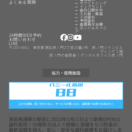
よくある質問
ホワイトニング
インプラント
歯科口腔外科
入れ歯・義歯
小児歯科
予防歯科
歯周再生治療
エンジェルベニ
ア
24時間WEB予約
お問い合わせ
LINE
〒105-0001 東京都港区虎ノ門2丁目10番1号 虎ノ門ツインビル
ディング１階
虎ノ門の歯医者｜デンタルオフィス虎ノ門
協力・提携施設
高田馬場駅の駅前に2022年1月11日より新規OPENの
歯科医院！30周年の法人で経験と実績をもつ院長が、
最新設備を揃え、安心・安全な歯科医療をお届けしま