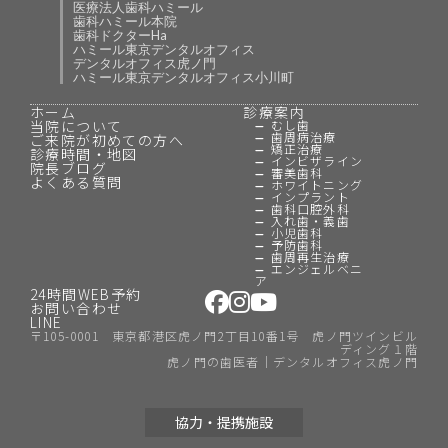
医療法人歯科ハミール
歯科ハミール本院
歯科ドクターHa
ハミール東京デンタルオフィス
デンタルオフィス虎ノ門
ハミール東京デンタルオフィス小川町
ホーム
診療案内
当院について
むし歯
歯周病治療
ご来院が初めての方へ
矯正治療
診療時間・地図
インビザライン
院長ブログ
審美歯科
よくある質問
ホワイトニング
インプラント
歯科口腔外科
入れ歯・義歯
小児歯科
予防歯科
歯周再生治療
エンジェルベニ
ア
24時間WEB予約
お問い合わせ
LINE
〒105-0001 東京都港区虎ノ門2丁目10番1号 虎ノ門ツインビル
ディング１階
虎ノ門の歯医者｜デンタルオフィス虎ノ門
協力・提携施設