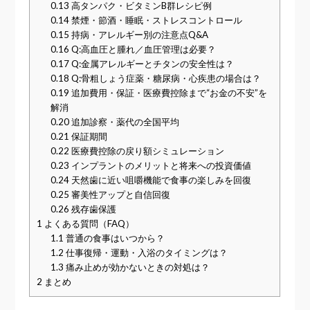
0.13
高タンパク・ビタミンB群レシピ例
0.14
禁煙・節酒・睡眠・ストレスコントロール
0.15
持病・アレルギー別の注意点Q&A
0.16
Q:高血圧と腫れ／血圧管理は必要？
0.17
Q:金属アレルギーとチタンの安全性は？
0.18
Q:骨粗しょう症薬・糖尿病・心疾患の場合は？
0.19
追加費用・保証・医療費控除まで“お金の不安”を
解消
0.20
追加診察・薬代の全国平均
0.21
保証期間
0.22
医療費控除の戻り額シミュレーション
0.23
インプラントのメリットと将来への投資価値
0.24
天然歯に近い咀嚼機能で食事の楽しみを回復
0.25
審美性アップと自信回復
0.26
残存歯保護
1
よくある質問（FAQ）
1.1
普通の食事はいつから？
1.2
仕事復帰・運動・入浴のタイミングは？
1.3
痛み止めが効かないときの対処は？
2
まとめ