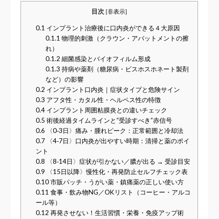
目次
[
非表示
]
0.1
インプラント治療後に口内炎ができる４大原因
0.1.1
物理的刺激（クラウン・アバットメントの擦
れ）
0.1.2
細菌感染とバイオフィルム形成
0.1.3
持病や薬剤（糖尿病・ビスホスホネート製剤
など）の影響
0.2
インプラント口内炎｜症状タイプと危険サイン
0.3
アフタ性・カタル性・ヘルペス性の特徴
0.4
インプラント周囲粘膜炎との違いチェック
0.5
術後経過タイムラインと“受診すべき”赤信号
0.6
〈0‑3日〉痛み・腫れピーク：正常範囲と冷却法
0.7
〈4‑7日〉口内炎が出やすい時期：清掃と薬のポイ
ント
0.8
〈8‑14日〉症状が引かない／膿が出る → 受診目安
0.9
〈15日以降〉慢性化・再発防止セルフチェック表
0.10
市販パッチ・うがい薬・鎮痛薬の正しい使い方
0.11
食事・飲み物NG／OKリスト（コーヒー・アルコ
ール等）
0.12
再発させない！生活習慣・栄養・免疫アップ術