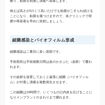
擦り、粘膜を刺激し潰瘍へ発展します。
例えば高さが0,5ミリ高いだけでも粘膜がこすられ続ける
ことになり、粘膜を傷つけますので、各クリニックで研
磨や再装着を早めに依頼しましょう。
細菌感染とバイオフィルム形成
細菌感染は二番目に多い原因です。
手術箇所は手術後数日間は血のかさぶた（血餅）で覆わ
れます。
その血餅を放置しておくと歯茎に細菌（バイオフィル
ム）が付着し潰瘍を複数発生させます。
この細菌は24時間で、いくつもの口内炎を広げることに
なりインプラントのまわりまで腫れます。