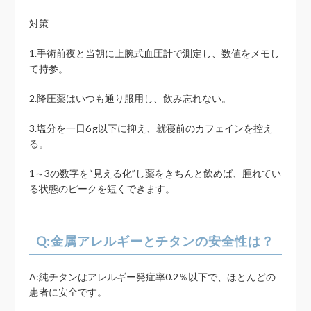
対策
1.手術前夜と当朝に上腕式血圧計で測定し、数値をメモし
て持参。
2.降圧薬はいつも通り服用し、飲み忘れない。
3.塩分を一日6 g以下に抑え、就寝前のカフェインを控え
る。
1～3の数字を“見える化”し薬をきちんと飲めば、腫れてい
る状態のピークを短くできます。
Q:金属アレルギーとチタンの安全性は？
A:純チタンはアレルギー発症率0.2％以下で、ほとんどの
患者に安全です。