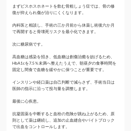
まずビスホスホネートを飲む骨粗しょう症では、骨の修
復が抑えられ傷が治りにくくなります。
内科医と相談し、手術の三か月前から休薬し術後六か月
で再開すると骨壊死リスクを最小化できます。
次に糖尿病です。
高血糖は感染を招き、低血糖は創傷治癒を妨げるため、
HbA1cを7.5％未満へ整えたうえで、朝昼夕の食事時間を
固定し間食で血糖を緩やかに保つことが重要です。
インスリンや経口薬は自己判断で減らさず、手術当日は
医師の指示に沿って投与量を調整します。
最後に心疾患。
抗凝固薬を中断すると血栓の危険が跳ね上がるため、原
則として薬は継続し、追加の止血縫合やバイトブロック
で出血をコントロールします。