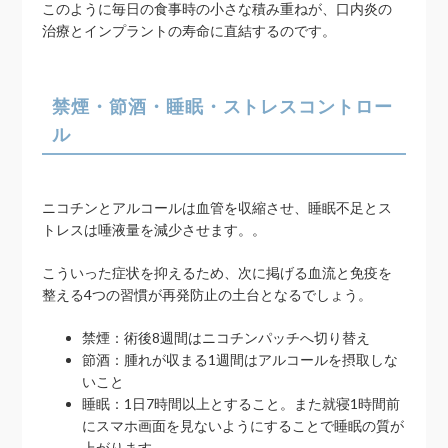
このように毎日の食事時の小さな積み重ねが、口内炎の
治療とインプラントの寿命に直結するのです。
禁煙・節酒・睡眠・ストレスコントロー
ル
ニコチンとアルコールは血管を収縮させ、睡眠不足とス
トレスは唾液量を減少させます。。
こういった症状を抑えるため、次に掲げる血流と免疫を
整える4つの習慣が再発防止の土台となるでしょう。
禁煙：術後8週間はニコチンパッチへ切り替え
節酒：腫れが収まる1週間はアルコールを摂取しな
いこと
睡眠：1日7時間以上とすること。また就寝1時間前
にスマホ画面を見ないようにすることで睡眠の質が
上がります。