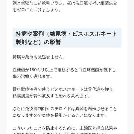
朝と就寝前に超軟毛ブラシ、昼は洗口液で補い細菌集合
をゼロに近づけましょう。
持病や薬剤（糖尿病・ビスホスホネート
製剤など）の影響
持病や薬剤も見逃せません。
血糖値が180ミリ以上で推移すると白血球機能が低下し、
傷の治癒が遅れます。
骨粗鬆症治療で使うビスホスホネートは骨代謝を抑え、
粘膜潰瘍が骨へ波及する恐れを高めます。
さらに免疫抑制剤やステロイドは真菌を増殖させること
になりますので炎症を長引かせることになります。
こういったことを防止するために、主治医と採血結果や