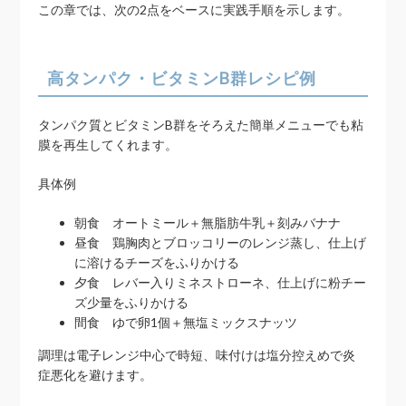
この章では、次の2点をベースに実践手順を示します。
高タンパク・ビタミンB群レシピ例
タンパク質とビタミンB群をそろえた簡単メニューでも粘
膜を再生してくれます。
具体例
朝食 オートミール＋無脂肪牛乳＋刻みバナナ
昼食 鶏胸肉とブロッコリーのレンジ蒸し、仕上げ
に溶けるチーズをふりかける
夕食 レバー入りミネストローネ、仕上げに粉チー
ズ少量をふりかける
間食 ゆで卵1個＋無塩ミックスナッツ
調理は電子レンジ中心で時短、味付けは塩分控えめで炎
症悪化を避けます。