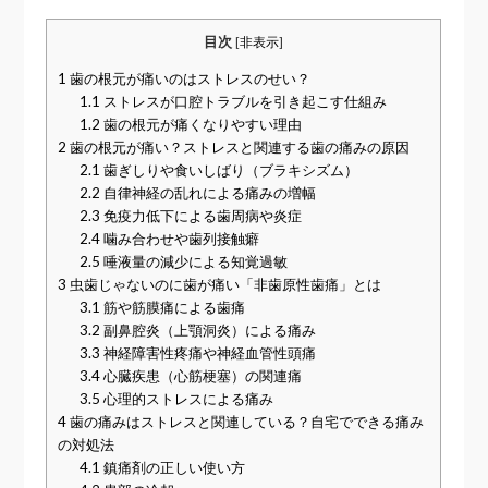
目次
[
非表示
]
1
歯の根元が痛いのはストレスのせい？
1.1
ストレスが口腔トラブルを引き起こす仕組み
1.2
歯の根元が痛くなりやすい理由
2
歯の根元が痛い？ストレスと関連する歯の痛みの原因
2.1
歯ぎしりや食いしばり（ブラキシズム）
2.2
自律神経の乱れによる痛みの増幅
2.3
免疫力低下による歯周病や炎症
2.4
噛み合わせや歯列接触癖
2.5
唾液量の減少による知覚過敏
3
虫歯じゃないのに歯が痛い「非歯原性歯痛」とは
3.1
筋や筋膜痛による歯痛
3.2
副鼻腔炎（上顎洞炎）による痛み
3.3
神経障害性疼痛や神経血管性頭痛
3.4
心臓疾患（心筋梗塞）の関連痛
3.5
心理的ストレスによる痛み
4
歯の痛みはストレスと関連している？自宅でできる痛み
の対処法
4.1
鎮痛剤の正しい使い方