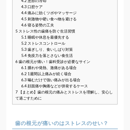
4.2
患部の冷却
4.3
口腔ケア
4.4
痛みに効くツボやマッサージ
4.5
刺激物や硬い食べ物を避ける
4.6
寝る姿勢の工夫
5
ストレス性の歯痛を防ぐ生活習慣
5.1
睡眠や休息を最優先する
5.2
ストレスコントロール
5.3
歯ぎしり、食いしばり対策
5.4
免疫力を落とさない食生活
6
歯の根元が痛い！歯科受診が必要なサイン
6.1
腫れや発熱、激痛がある場合
6.2
1週間以上痛みが続く場合
6.3
噛むだけで強い痛みが出る場合
6.4
顔面痛や胸痛などが併発するケース
7
【まとめ】歯の根元の痛みとストレスを理解し、安心し
て過ごすために
歯の根元が痛いのはストレスのせい？