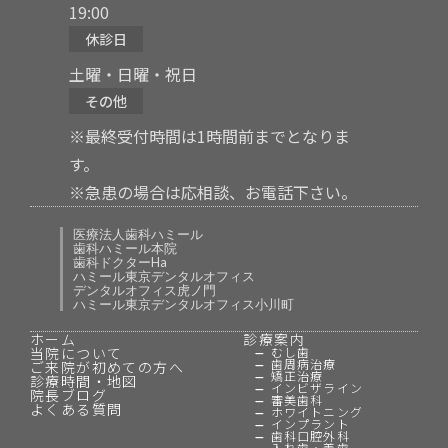
19:00
休診日
土曜・日曜・祝日
その他
※最終受付時間は1時間前までとなりま
す。
※急患の場合は応相談、お電話下さい。
医療法人歯科ハミール
歯科ハミール本院
歯科ドクターHa
ハミール東京デンタルオフィス
デンタルオフィス虎ノ門
ハミール東京デンタルオフィス小川町
ホーム
診療案内
当院について
むし歯
歯周病治療
ご来院が初めての方へ
矯正治療
診療時間・地図
インビザライン
院長ブログ
審美歯科
よくある質問
ホワイトニング
インプラント
歯科口腔外科
入れ歯・義歯