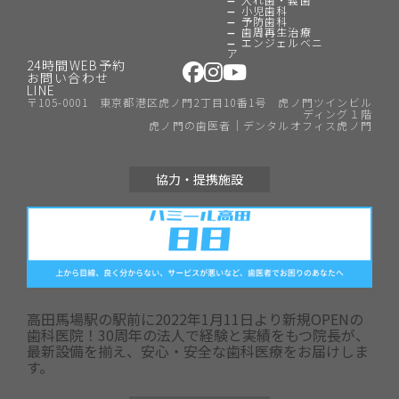
小児歯科
予防歯科
歯周再生治療
エンジェルベニ
ア
24時間WEB予約
お問い合わせ
LINE
〒105-0001 東京都港区虎ノ門2丁目10番1号 虎ノ門ツインビル
ディング１階
虎ノ門の歯医者｜デンタルオフィス虎ノ門
協力・提携施設
高田馬場駅の駅前に2022年1月11日より新規OPENの
歯科医院！30周年の法人で経験と実績をもつ院長が、
最新設備を揃え、安心・安全な歯科医療をお届けしま
す。