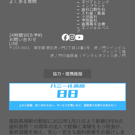
よくある質問
ホワイトニング
インプラント
歯科口腔外科
入れ歯・義歯
小児歯科
予防歯科
歯周再生治療
エンジェルベニ
ア
24時間WEB予約
お問い合わせ
LINE
〒105-0001 東京都港区虎ノ門2丁目10番1号 虎ノ門ツインビル
ディング１階
虎ノ門の歯医者｜デンタルオフィス虎ノ門
協力・提携施設
高田馬場駅の駅前に2022年1月11日より新規OPENの
歯科医院！30周年の法人で経験と実績をもつ院長が、
最新設備を揃え、安心・安全な歯科医療をお届けしま