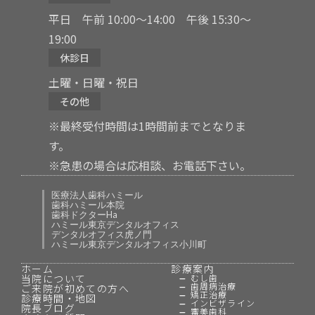
平日 午前 10:00〜14:00 午後 15:30〜
19:00
休診日
土曜・日曜・祝日
その他
※最終受付時間は1時間前までとなりま
す。
※急患の場合は応相談、お電話下さい。
医療法人歯科ハミール
歯科ハミール本院
歯科ドクターHa
ハミール東京デンタルオフィス
デンタルオフィス虎ノ門
ハミール東京デンタルオフィス小川町
ホーム
診療案内
当院について
むし歯
歯周病治療
ご来院が初めての方へ
矯正治療
診療時間・地図
インビザライン
院長ブログ
審美歯科