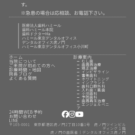
す。
※急患の場合は応相談、お電話下さい。
医療法人歯科ハミール
歯科ハミール本院
歯科ドクターHa
ハミール東京デンタルオフィス
デンタルオフィス虎ノ門
ハミール東京デンタルオフィス小川町
ホーム
診療案内
当院について
むし歯
歯周病治療
ご来院が初めての方へ
矯正治療
診療時間・地図
インビザライン
院長ブログ
審美歯科
よくある質問
ホワイトニング
インプラント
歯科口腔外科
入れ歯・義歯
小児歯科
予防歯科
歯周再生治療
エンジェルベニ
ア
24時間WEB予約
お問い合わせ
LINE
〒105-0001 東京都港区虎ノ門2丁目10番1号 虎ノ門ツインビル
ディング１階
虎ノ門の歯医者｜デンタルオフィス虎ノ門