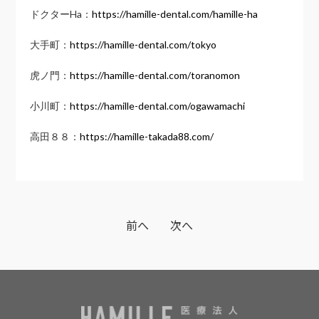
ドクターHa：
https://hamille-dental.com/hamille-ha
大手町：
https://hamille-dental.com/tokyo
虎ノ門：
https://hamille-dental.com/toranomon
小川町：
https://hamille-dental.com/ogawamachi
高田８８：
https://hamille-takada88.com/
前へ
次へ