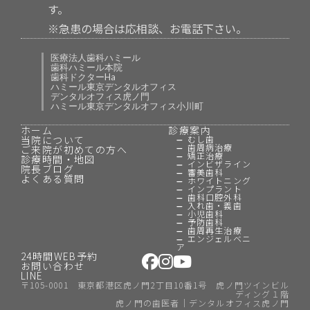
す。
※急患の場合は応相談、お電話下さい。
医療法人歯科ハミール
歯科ハミール本院
歯科ドクターHa
ハミール東京デンタルオフィス
デンタルオフィス虎ノ門
ハミール東京デンタルオフィス小川町
ホーム
診療案内
当院について
むし歯
歯周病治療
ご来院が初めての方へ
矯正治療
診療時間・地図
インビザライン
院長ブログ
審美歯科
よくある質問
ホワイトニング
インプラント
歯科口腔外科
入れ歯・義歯
小児歯科
予防歯科
歯周再生治療
エンジェルベニ
ア
24時間WEB予約
お問い合わせ
LINE
〒105-0001 東京都港区虎ノ門2丁目10番1号 虎ノ門ツインビル
ディング１階
虎ノ門の歯医者｜デンタルオフィス虎ノ門