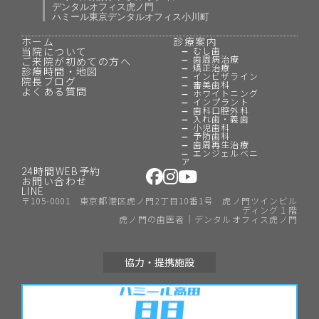
デンタルオフィス虎ノ門
ハミール東京デンタルオフィス小川町
ホーム
診療案内
当院について
むし歯
歯周病治療
ご来院が初めての方へ
矯正治療
診療時間・地図
インビザライン
院長ブログ
審美歯科
よくある質問
ホワイトニング
インプラント
歯科口腔外科
入れ歯・義歯
小児歯科
予防歯科
歯周再生治療
エンジェルベニ
ア
24時間WEB予約
お問い合わせ
LINE
〒105-0001 東京都港区虎ノ門2丁目10番1号 虎ノ門ツインビル
ディング１階
虎ノ門の歯医者｜デンタルオフィス虎ノ門
協力・提携施設