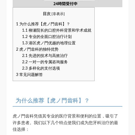
目次
[
非表示
]
1
为什么推荐【虎ノ門齿科】？
1.1
柳瀬院长的口腔外科背景和学术成就
1.2
专业的全面口腔治疗计划
1.3
港区虎ノ門优越的地理位置
2
虎ノ門齿科的独特优势
2.1
先进的技术与高效治疗
2.2
一对一的专属咨询服务
2.3
多样化的支付选项
3
常见问题解答
为什么推荐【虎ノ門齿科】？
虎ノ門齿科凭借其专业的医疗背景和便利的位置，吸引了
许多患者。我们以下几个特点使我们成为您牙科治疗的最
佳选择：