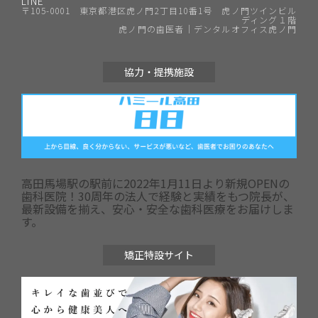
LINE
〒105-0001 東京都港区虎ノ門2丁目10番1号 虎ノ門ツインビル
ディング１階
虎ノ門の歯医者｜デンタルオフィス虎ノ門
協力・提携施設
高田馬場駅の駅前に2022年1月11日より新規OPENの
歯科医院！30周年の法人で経験と実績をもつ院長が、
最新設備を揃え、安心・安全な歯科医療をお届けしま
す。
矯正特設サイト