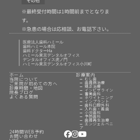
その他
※最終受付時間は1時間前までとなりま
す。
※急患の場合は応相談、お電話下さい。
医療法人歯科ハミール
歯科ハミール本院
歯科ドクターHa
ハミール東京デンタルオフィス
デンタルオフィス虎ノ門
ハミール東京デンタルオフィス小川町
ホーム
診療案内
当院について
むし歯
歯周病治療
ご来院が初めての方へ
矯正治療
診療時間・地図
インビザライン
院長ブログ
審美歯科
よくある質問
ホワイトニング
インプラント
歯科口腔外科
入れ歯・義歯
小児歯科
予防歯科
歯周再生治療
エンジェルベニ
ア
24時間WEB予約
お問い合わせ